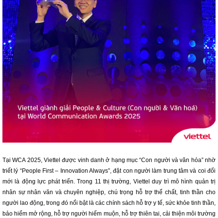
Tại WCA 2025, Viettel được vinh danh ở hạng mục “Con người và văn hóa” nhờ
triết lý “People First – Innovation Always”, đặt con người làm trung tâm và coi đổi
mới là động lực phát triển. Trong 11 thị trường, Viettel duy trì mô hình quản trị
nhân sự nhân văn và chuyên nghiệp, chú trọng hỗ trợ thể chất, tinh thần cho
người lao động, trong đó nổi bật là các chính sách hỗ trợ y tế, sức khỏe tinh thần,
bảo hiểm mở rộng, hỗ trợ người hiếm muộn, hỗ trợ thiên tai, cải thiện môi trường