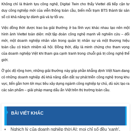
Không chỉ là thành tựu công nghệ, Digital Twin cho thấy Viettel đã tiếp cận tư
duy công nghiệp mới của viễn thông toàn cầu, biến mỗi trạm BTS thành tài sản
số có khả năng tự đánh giá và tự tối ưu.
Việc đồng thời được trao ba giải thưởng ở ba lĩnh vực khác nhau tạo nên một
hình ảnh Viettel toàn diện: một tập đoàn công nghệ mạnh về nghiên cứu – đổi
mới, một doanh nghiệp nhân văn trong quản trị nhân sự và một thương hiệu
toàn cầu có trách nhiệm xã hội. Đồng thời, đây là minh chứng cho tham vọng
của doanh nghiệp Việt khi tham gia cạnh tranh trong chuỗi giá trị công nghệ thế
giới.
Ở góc độ rộng hơn, những giải thưởng này góp phần khẳng định Việt Nam đang
có những doanh nghiệp đủ khả năng dẫn dắt sự phát triển công nghệ trong khu
vực, tiến gần hơn tới mục tiêu xây dựng ngành công nghiệp tự chủ, đủ sức tạo ra
các sản phẩm – giải pháp mang dấu ấn Việt trên thị trường toàn cầu.
BÀI VIẾT KHÁC
Nghịch lý của doanh nghiệp thời AI: mọi chỉ số đều ‘xanh’,