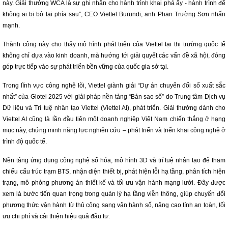
này. Giải thưởng WCA là sự ghi nhận cho hành trình khai phá ấy - hành trình để
không ai bị bỏ lại phía sau”, CEO Viettel Burundi, anh Phan Trường Sơn nhấn
mạnh.
Thành công này cho thấy mô hình phát triển của Viettel tại thị trường quốc tế
không chỉ dựa vào kinh doanh, mà hướng tới giải quyết các vấn đề xã hội, đóng
góp trực tiếp vào sự phát triển bền vững của quốc gia sở tại.
Trong lĩnh vực công nghệ lõi, Viettel giành giải “Dự án chuyển đổi số xuất sắc
nhất” của Glotel 2025 với giải pháp nền tảng “Bản sao số” do Trung tâm Dịch vụ
Dữ liệu và Trí tuệ nhân tạo Viettel (Viettel AI), phát triển. Giải thưởng dành cho
Viettel AI cũng là lần đầu tiên một doanh nghiệp Việt Nam chiến thắng ở hạng
mục này, chứng minh năng lực nghiên cứu – phát triển và triển khai công nghệ ở
trình độ quốc tế.
Nền tảng ứng dụng công nghệ số hóa, mô hình 3D và trí tuệ nhân tạo để tham
chiếu cấu trúc trạm BTS, nhận diện thiết bị, phát hiện lỗi hạ tầng, phân tích hiện
trạng, mô phỏng phương án thiết kế và tối ưu vận hành mạng lưới. Đây được
xem là bước tiến quan trọng trong quản lý hạ tầng viễn thông, giúp chuyển đổi
phương thức vận hành từ thủ công sang vận hành số, nâng cao tính an toàn, tối
ưu chi phí và cải thiện hiệu quả đầu tư.