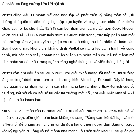
làm việc và tăng cường liên kết nội bộ.
Viettel cũng đầu tư mạnh mẽ cho học tập và phát triển kỹ năng toàn cầu, từ
chứng chỉ quốc tế đến cổng học tập trực tuyến và mạng lưới chia sẻ tri thức.
Khảo sát nội bộ cho thấy, 92,8% cán bộ nhân viên cảm thấy luôn được khuyến
khích chia sẻ, và 80% cảm thấy thực sự được trân trọng, trực tiếp phản ánh một
môi trường làm việc chuyên nghiệp và có khả năng thu hút nhân tài toàn cầu.
Giải thưởng này không chỉ khẳng định Viettel có năng lực cạnh tranh về công
nghệ, mà còn cho thấy doanh nghiệp Việt Nam hoàn toàn có thể trở thành mô
hình nhân sự dẫn đầu trong ngành công nghệ thông tin và viễn thông thế giới.
Viettel còn ghi dấu ấn tại WCA 2025 với giải “Nhà mạng tốt nhất tại thị trường
tăng trưởng” dành cho Lumitel – thương hiệu Viettel tại Burundi. Đây là hạng
mục quan trọng nhằm tôn vinh các nhà mạng tạo ra những thay đổi tích cực về
hạ tầng, kết nối và cơ hội số tại các thị trường mới nổi, nơi điều kiện kinh tế – xã
hội còn nhiều thách thức.
Khi Viettel đặt chân vào Burundi, điện lưới chỉ đến được với 10–35% dân số và
nhiều khu vực biên giới hoàn toàn không có sóng. “Bằng cam kết dài hạn và triết
lý ‘kết nối để phụng sự’, chúng tôi đã đưa hàng triệu người dân Burundi bước
vào kỷ nguyên di động và trở thành nhà mạng đầu tiên triển khai 5G tại quốc gia