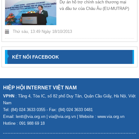
Dự án hỗ trợ chính sách thương mại
và đầu tư của Châu Âu (EU-MUTRAP)
Thứ sáu, 13:49 Ngày 18/10/2013
KẾT NỐI FACEBOOK
HIỆP HỘI INTERNET VIỆT NAM
VPHN
: Tầng 4, Tòa IC, số 82 phố Duy Tân, Quận Cầu Giấy, Hà Nội, Việt
Nam
Tel: (84) 024 3633 0355 - Fax: (84) 024 3633 0481
Email: lentt@via.org.vn | via@via.org.vn | Website : www.via.org.vn
Hotline : 091 988 69 18