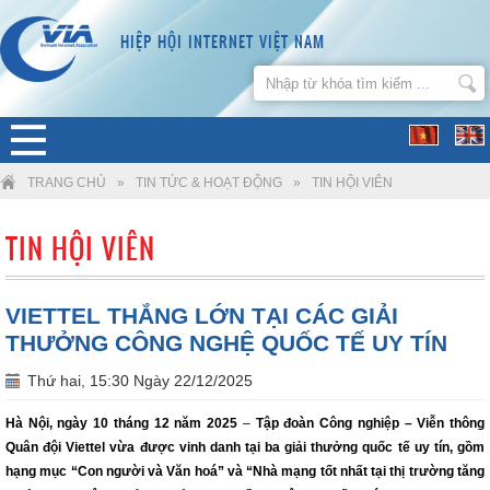
HIỆP HỘI INTERNET VIỆT NAM
TRANG CHỦ
»
TIN TỨC & HOẠT ĐỘNG
»
TIN HỘI VIÊN
TIN HỘI VIÊN
VIETTEL THẮNG LỚN TẠI CÁC GIẢI
THƯỞNG CÔNG NGHỆ QUỐC TẾ UY TÍN
Thứ hai, 15:30 Ngày 22/12/2025
Hà Nội, ngày 10 tháng 12 năm 2025
–
Tập đoàn Công nghiệp – Viễn thông
Quân đội Viettel vừa được vinh danh tại ba giải thưởng quốc tế uy tín, gồm
hạng mục “Con người và Văn hoá” và “Nhà mạng tốt nhất tại thị trường tăng