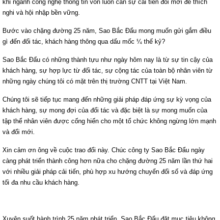
khi ngành công nghệ thông tin vốn luôn cần sự cải tiến đổi mới để thích
nghi và hội nhập bền vững.
Bước vào chặng đường 25 năm, Sao Bắc Đẩu mong muốn gửi gắm điều
gì đến đối tác, khách hàng thông qua dấu mốc ¼ thế kỷ?
Sao Bắc Đẩu có những thành tựu như ngày hôm nay là từ sự tin cậy của
khách hàng, sự hợp lực từ đối tác, sự cộng tác của toàn bộ nhân viên từ
những ngày chúng tôi có mặt trên thị trường CNTT tại Việt Nam.
Chúng tôi sẽ tiếp tục mang đến những giải pháp đáp ứng sự kỳ vọng của
khách hàng, sự mong đợi của đối tác và đặc biệt là sự mong muốn của
tập thể nhân viên được cống hiến cho một tổ chức không ngừng lớn mạnh
và đổi mới.
Xin cảm ơn ông về cuộc trao đổi này. Chúc công ty Sao Bắc Đẩu ngày
càng phát triển thành công hơn nữa cho chặng đường 25 năm lần thứ hai
với nhiều giải pháp cải tiến, phù hợp xu hướng chuyển đổi số và đáp ứng
tối đa nhu cầu khách hàng.
Xuyên suốt hành trình 25 năm phát triển, Sao Bắc Đẩu đặt mục tiêu không