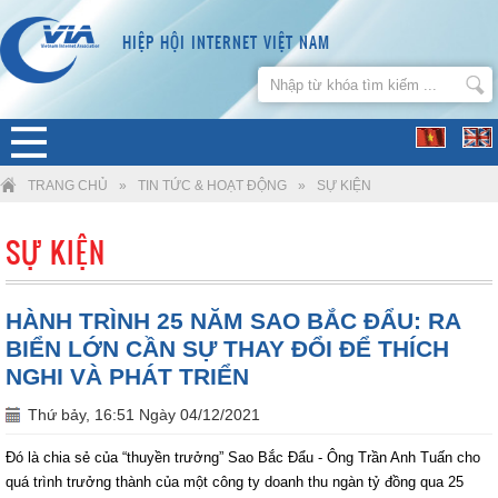
HIỆP HỘI INTERNET VIỆT NAM
TRANG CHỦ
»
TIN TỨC & HOẠT ĐỘNG
»
SỰ KIỆN
SỰ KIỆN
HÀNH TRÌNH 25 NĂM SAO BẮC ĐẨU: RA
BIỂN LỚN CẦN SỰ THAY ĐỔI ĐỂ THÍCH
NGHI VÀ PHÁT TRIỂN
Thứ bảy, 16:51 Ngày 04/12/2021
Đó là chia sẻ của “thuyền trưởng” Sao Bắc Đẩu - Ông Trần Anh Tuấn cho
quá trình trưởng thành của một công ty doanh thu ngàn tỷ đồng qua 25