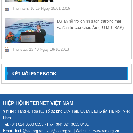
Thứ năm, 10:15 Ngày 15/01/2015
Dự án hỗ trợ chính sách thương mại
và đầu tư của Châu Âu (EU-MUTRAP)
Thứ sáu, 13:49 Ngày 18/10/2013
KẾT NỐI FACEBOOK
HIỆP HỘI INTERNET VIỆT NAM
VPHN
: Tầng 4, Tòa IC, số 82 phố Duy Tân, Quận Cầu Giấy, Hà Nội, Việt
Nam
Tel: (84) 024 3633 0355 - Fax: (84) 024 3633 0481
Email: lentt@via.org.vn | via@via.org.vn | Website : www.via.org.vn