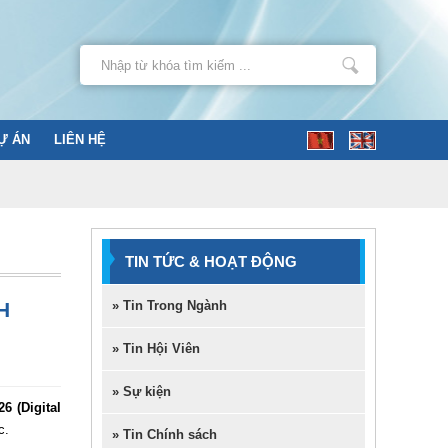
Ự ÁN
LIÊN HỆ
TIN TỨC & HOẠT ĐỘNG
H
» Tin Trong Ngành
» Tin Hội Viên
» Sự kiện
6 (Digital
c.
» Tin Chính sách