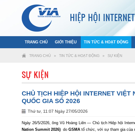
HIỆP HỘI INTERNE
TRANG CHỦ
GIỚI THIỆU
TIN TỨC & HOẠT ĐỘNG
TRANG CHỦ
»
TIN TỨC & HOẠT ĐỘNG
»
SỰ KIỆN
SỰ KIỆN
CHỦ TỊCH HIỆP HỘI INTERNET VIỆT
QUỐC GIA SỐ 2026
Thứ tư, 11:07 Ngày 27/05/2026
Ngày 26/5/2026, ông Vũ Hoàng Liên — Chủ tịch Hiệp hội Inte
Nation Summit 2026)
do
GSMA
tổ chức, với sự tham gia của 