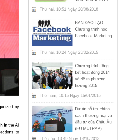
NĂM 2018
Thứ hai, 10:51 Ngày 20/08/2018
BAN ĐÀO TẠO –
Chương trình học
Facebook Marketing
Thứ hai, 10:24 Ngày 23/02/2015
Chương trình tổng
kết hoạt động 2014
và đề ra phương
hướng 2015
Thứ năm, 10:15 Ngày 15/01/2015
ganized by
Dự án hỗ trợ chính
sách thương mại và
đầu tư của Châu Âu
h in the AI
(EU-MUTRAP)
ections to
Thứ sáu, 13:49 Ngày 18/10/2013