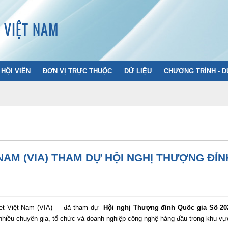
T VIỆT NAM
HỘI VIÊN
ĐƠN VỊ TRỰC THUỘC
DỮ LIỆU
CHƯƠNG TRÌNH - D
 NAM (VIA) THAM DỰ HỘI NGHỊ THƯỢNG ĐỈN
rnet Việt Nam (VIA) — đã tham dự
Hội nghị Thượng đỉnh Quốc gia Số 202
nhiều chuyên gia, tổ chức và doanh nghiệp công nghệ hàng đầu trong khu vự