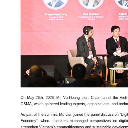
On May 26th, 2026, Mr. Vu Hoang Lien, Chairman of the Vietna
GSMA, which gathered leading experts, organizations, and techno
As part of the summit, Mr. Lien joined the panel discussion “Dig
Economy”, where speakers exchanged perspectives on digital tr
strengthen Vietnam’s competitiveness and sustainable developme