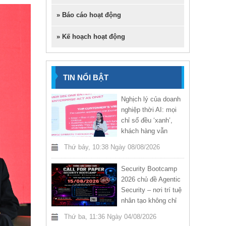
» Báo cáo hoạt động
» Kế hoạch hoạt động
TIN NỔI BẬT
Nghịch lý của doanh
nghiệp thời AI: mọi
chỉ số đều ‘xanh’,
khách hàng vẫn
không hài lòng
Thứ bảy, 10:38 Ngày 08/08/2026
Security Bootcamp
2026 chủ đề Agentic
Security – nơi trí tuệ
nhân tạo không chỉ
hỗ trợ mà còn chủ
Thứ ba, 11:36 Ngày 04/08/2026
động bảo vệ hệ thống