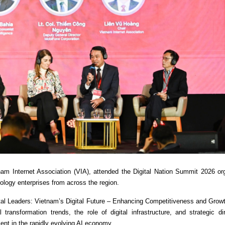
m Internet Association (VIA), attended the Digital Nation Summit 2026 or
logy enterprises from across the region.
ital Leaders: Vietnam’s Digital Future – Enhancing Competitiveness and Growt
ansformation trends, the role of digital infrastructure, and strategic dir
nt in the rapidly evolving AI economy.