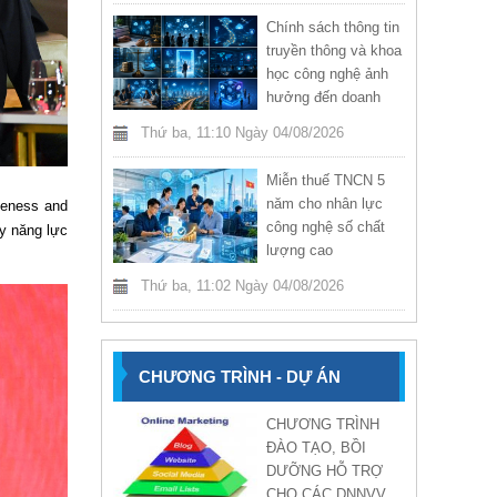
an ninh mạng
Chính sách thông tin
truyền thông và khoa
học công nghệ ảnh
hưởng đến doanh
nghiệp tháng 7/2026
Thứ ba, 11:10 Ngày 04/08/2026
Miễn thuế TNCN 5
năm cho nhân lực
veness and
công nghệ số chất
ẩy năng lực
lượng cao
Thứ ba, 11:02 Ngày 04/08/2026
CHƯƠNG TRÌNH - DỰ ÁN
CHƯƠNG TRÌNH
ĐÀO TẠO, BỒI
DƯỠNG HỖ TRỢ
CHO CÁC DNNVV