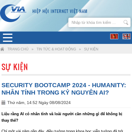
HIỆP HỘI INTERNET VIỆT NAM
TRANG CHỦ
»
TIN TỨC & HOẠT ĐỘNG
»
SỰ KIỆN
SỰ KIỆN
SECURITY BOOTCAMP 2024 - HUMANITY:
NHÂN TÍNH TRONG KỶ NGUYÊN AI?
Thứ năm, 14:52 Ngày 08/08/2024
Liệu rằng AI có nhân tính và loài người cần những gì để không bị
thay thế?
Chỉ một vài năm gần đây, điều tưởng trong khoa học viễn tưởng đã trở