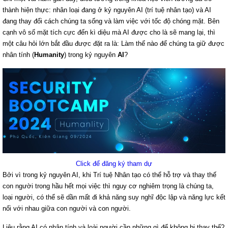
thành hiện thực: nhân loại đang ở kỷ nguyên AI (trí tuệ nhân tạo) và AI
đang thay đổi cách chúng ta sống và làm việc với tốc độ chóng mặt. Bên
cạnh vô số mặt tích cực đến kì diệu mà AI được cho là sẽ mang lại, thì
một câu hỏi lớn bắt đầu được đặt ra là: Làm thế nào để chúng ta giữ được
nhân tính (
Humanity
) trong kỷ nguyên
AI
?
Click để đăng ký tham dự
Bởi vì trong kỷ nguyên AI, khi Trí tuệ Nhân tạo có thể hỗ trợ và thay thế
con người trong hầu hết mọi việc thì nguy cơ nghiêm trọng là chúng ta,
loại người, có thể sẽ dần mất đi khả năng suy nghĩ độc lập và năng lực kết
nối với nhau giữa con người và con người.
Liệu rằng AI có nhân tính và loài người cần những gì để không bị thay thế?